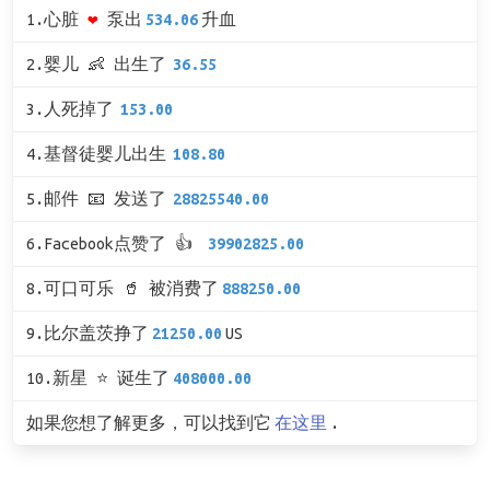
1.心脏
❤
泵出
534.06
升血
2.婴儿 👶 出生了
36.55
3.人死掉了
153.00
4.基督徒婴儿出生
108.80
5.邮件 📧 发送了
28825540.00
6.Facebook点赞了 👍
39902825.00
8.可口可乐 🥤 被消费了
888250.00
9.比尔盖茨挣了
21250.00
US
10.新星 ⭐ 诞生了
408000.00
如果您想了解更多，可以找到它
在这里
.