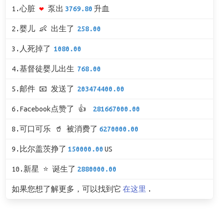
1.心脏
❤
泵出
3769.80
升血
2.婴儿 👶 出生了
258.00
3.人死掉了
1080.00
4.基督徒婴儿出生
768.00
5.邮件 📧 发送了
203474400.00
6.Facebook点赞了 👍
281667000.00
8.可口可乐 🥤 被消费了
6270000.00
9.比尔盖茨挣了
150000.00
US
10.新星 ⭐ 诞生了
2880000.00
如果您想了解更多，可以找到它
在这里
.