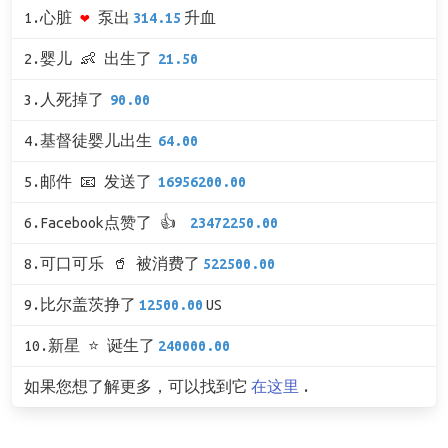
1.心脏
❤
泵出
314.15
升血
2.婴儿 👶 出生了
21.50
3.人死掉了
90.00
4.基督徒婴儿出生
64.00
5.邮件 📧 发送了
16956200.00
6.Facebook点赞了 👍
23472250.00
8.可口可乐 🥤 被消费了
522500.00
9.比尔盖茨挣了
12500.00
US
10.新星 ⭐ 诞生了
240000.00
如果您想了解更多，可以找到它
在这里
.