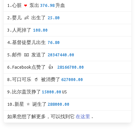
1.心脏
❤
泵出
376.98
升血
2.婴儿 👶 出生了
25.80
3.人死掉了
108.00
4.基督徒婴儿出生
76.80
5.邮件 📧 发送了
20347440.00
6.Facebook点赞了 👍
28166700.00
8.可口可乐 🥤 被消费了
627000.00
9.比尔盖茨挣了
15000.00
US
10.新星 ⭐ 诞生了
288000.00
如果您想了解更多，可以找到它
在这里
.