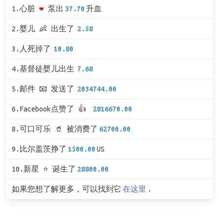
1.心脏
❤
泵出
37.70
升血
2.婴儿 👶 出生了
2.58
3.人死掉了
10.80
4.基督徒婴儿出生
7.68
5.邮件 📧 发送了
2034744.00
6.Facebook点赞了 👍
2816670.00
8.可口可乐 🥤 被消费了
62700.00
9.比尔盖茨挣了
1500.00
US
10.新星 ⭐ 诞生了
28800.00
如果您想了解更多，可以找到它
在这里
.