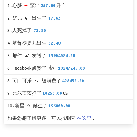
1.心脏
❤
泵出
257.60
升血
2.婴儿 👶 出生了
17.63
3.人死掉了
73.80
4.基督徒婴儿出生
52.48
5.邮件 📧 发送了
13904084.00
6.Facebook点赞了 👍
19247245.00
8.可口可乐 🥤 被消费了
428450.00
9.比尔盖茨挣了
10250.00
US
10.新星 ⭐ 诞生了
196800.00
如果您想了解更多，可以找到它
在这里
.