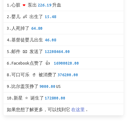
1.心脏
❤
泵出
226.19
升血
2.婴儿 👶 出生了
15.48
3.人死掉了
64.80
4.基督徒婴儿出生
46.08
5.邮件 📧 发送了
12208464.00
6.Facebook点赞了 👍
16900020.00
8.可口可乐 🥤 被消费了
376200.00
9.比尔盖茨挣了
9000.00
US
10.新星 ⭐ 诞生了
172800.00
如果您想了解更多，可以找到它
在这里
.