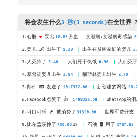
将会发生什么
3 秒(3 seconds)
在全世界 
1.心脏
❤
泵出
18.85
升血
艾滋病/艾滋病毒感染
0
2.婴儿 👶 出生了
1.29
出生在贫困家庭的婴儿
5
3.人死掉了
5.40
人们死于饥饿
0.90
人们死
4.基督徒婴儿出生
3.84
穆斯林婴儿出生
2.79
5.邮件 📧 发送了
1017372.00
新创建的网站
28.
6.Facebook点赞了 👍
1408335.00
WhatsApp的
8.可口可乐 🥤 被消费了
31350.00
世界军费开支 
9.比尔盖茨挣了
750.00
US
石油 🛢 用了
2787.85