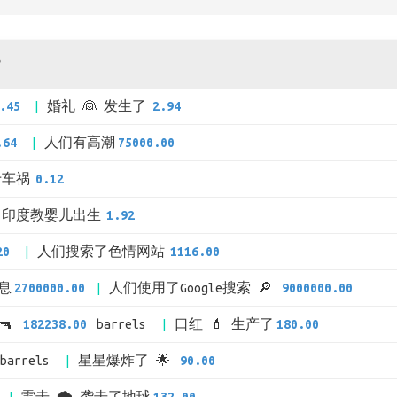
?
.45
婚礼 👰 发生了
2.94
.64
人们有高潮
75000.00
于车祸
0.12
印度教婴儿出生
1.92
20
人们搜索了色情网站
1116.00
消息
2700000.00
人们使用了Google搜索 🔎
9000000.00
🔫
182238.00
barrels
口红 💄 生产了
180.00
barrels
星星爆炸了 🌟
90.00