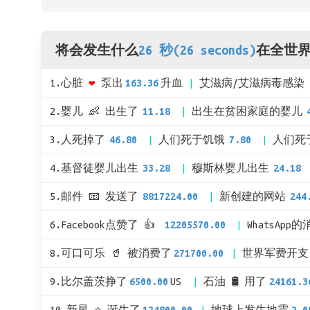
将会发生什么
26 秒(26 seconds)
在全世界
1.心脏
❤
泵出
163.36
升血
艾滋病/艾滋病毒感染
2.婴儿 👶 出生了
11.18
出生在贫困家庭的婴儿
3.人死掉了
46.80
人们死于饥饿
7.80
人们死
4.基督徒婴儿出生
33.28
穆斯林婴儿出生
24.18
5.邮件 📧 发送了
8817224.00
新创建的网站
244
6.Facebook点赞了 👍
12205570.00
WhatsApp
8.可口可乐 🥤 被消费了
271700.00
世界军费开支
9.比尔盖茨挣了
6500.00
US
石油 🛢 用了
24161.3