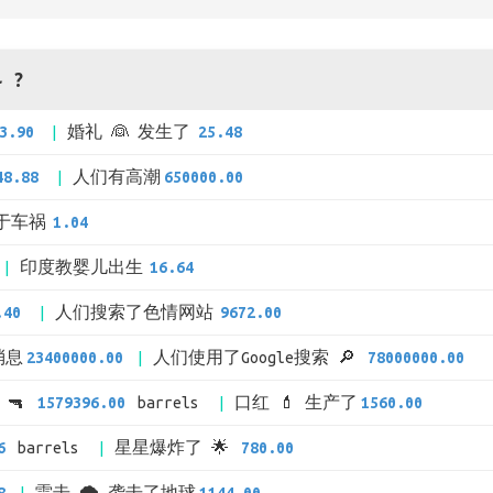
 ?
3.90
婚礼 👰 发生了
25.48
48.88
人们有高潮
650000.00
于车祸
1.04
印度教婴儿出生
16.64
.40
人们搜索了色情网站
9672.00
的消息
23400000.00
人们使用了Google搜索 🔎
78000000.00
 🔫
1579396.00
barrels
口红 💄 生产了
1560.00
6
barrels
星星爆炸了 🌟
780.00