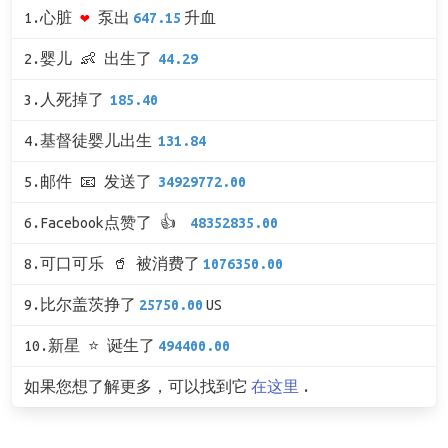
1.心脏
❤
泵出
647.15
升血
2.婴儿 👶 出生了
44.29
3.人死掉了
185.40
4.基督徒婴儿出生
131.84
5.邮件 📧 发送了
34929772.00
6.Facebook点赞了 👍
48352835.00
8.可口可乐 🥤 被消费了
1076350.00
9.比尔盖茨挣了
25750.00
US
10.新星 ⭐ 诞生了
494400.00
如果您想了解更多，可以找到它
在这里
.