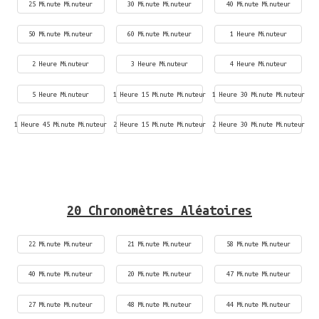
25 Minute Minuteur
30 Minute Minuteur
40 Minute Minuteur
50 Minute Minuteur
60 Minute Minuteur
1 Heure Minuteur
2 Heure Minuteur
3 Heure Minuteur
4 Heure Minuteur
5 Heure Minuteur
1 Heure 15 Minute Minuteur
1 Heure 30 Minute Minuteur
1 Heure 45 Minute Minuteur
2 Heure 15 Minute Minuteur
2 Heure 30 Minute Minuteur
20 Chronomètres Aléatoires
22 Minute Minuteur
21 Minute Minuteur
58 Minute Minuteur
40 Minute Minuteur
20 Minute Minuteur
47 Minute Minuteur
27 Minute Minuteur
48 Minute Minuteur
44 Minute Minuteur