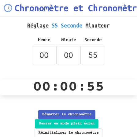
Chronomètre et Chronomètr
Réglage
55 Seconde
Minuteur
Heure
Minute
Seconde
00:00:55
Démarrer le chronomètre
Passer en mode plein écran
Réinitialiser le chronomètre