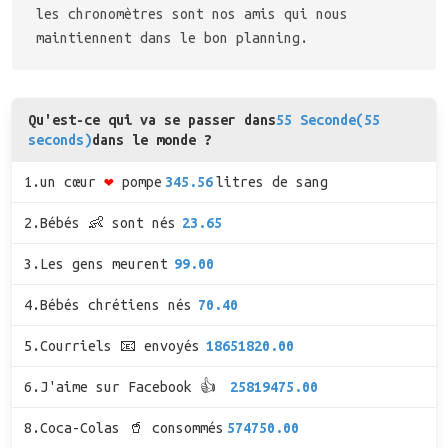
les chronomètres sont nos amis qui nous
maintiennent dans le bon planning.
Qu'est-ce qui va se passer dans
55 Seconde(55
seconds)
dans le monde ?
1.un cœur
❤
pompe
345.56
litres de sang
2.Bébés 👶 sont nés
23.65
3.Les gens meurent
99.00
4.Bébés chrétiens nés
70.40
5.Courriels 📧 envoyés
18651820.00
6.J'aime sur Facebook 👍
25819475.00
8.Coca-Colas 🥤 consommés
574750.00