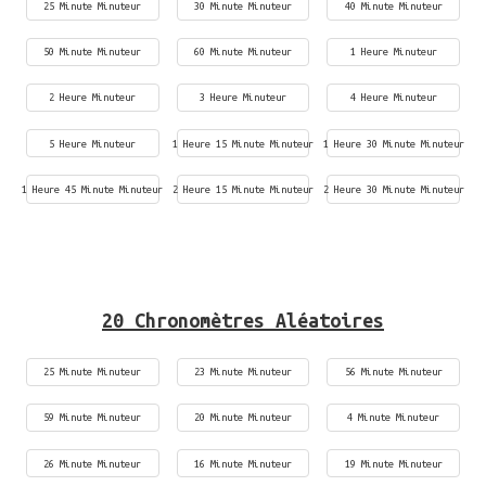
25 Minute Minuteur
30 Minute Minuteur
40 Minute Minuteur
50 Minute Minuteur
60 Minute Minuteur
1 Heure Minuteur
2 Heure Minuteur
3 Heure Minuteur
4 Heure Minuteur
5 Heure Minuteur
1 Heure 15 Minute Minuteur
1 Heure 30 Minute Minuteur
1 Heure 45 Minute Minuteur
2 Heure 15 Minute Minuteur
2 Heure 30 Minute Minuteur
20 Chronomètres Aléatoires
25 Minute Minuteur
23 Minute Minuteur
56 Minute Minuteur
59 Minute Minuteur
20 Minute Minuteur
4 Minute Minuteur
26 Minute Minuteur
16 Minute Minuteur
19 Minute Minuteur