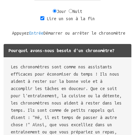
Jour
Nuit
Lire un son à la fin
Appuyez
Entrée
Démarrer ou arrêter le chronomètre
Pourquoi avons-nous besoin d'un chronomètre?
Les chronomètres sont comme nos assistants
efficaces pour économiser du temps ! Ils nous
aident à rester sur la bonne voie et à
accomplir les tâches en douceur. Que ce soit
pour l'entraînement, la cuisine ou la détente,
les chronomètres nous aident à rester dans les
temps. Ils sont comme de petits rappels qui
disent : "Hé, il est temps de passer à autre
chose !" Ainsi, que vous excelliez dans un
entraînement ou que vous prépariez un repas,