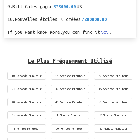
9.Bill Gates gagne
375000.00
US
10.Nouvelles étoiles ⭐ créées
7200000.00
If you want know more,you can find it
ici
.
Le Plus Fréquemment Utilisé
10 Seconde Minuteur
15 Seconde Minuteur
20 Seconde Minuteur
25 Seconde Minuteur
30 Seconde Minuteur
35 Seconde Minuteur
40 Seconde Minuteur
45 Seconde Minuteur
50 Seconde Minuteur
55 Seconde Minuteur
1 Minute Minuteur
2 Minute Minuteur
5 Minute Minuteur
10 Minute Minuteur
20 Minute Minuteur