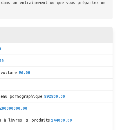
 dans un entraînement ou que vous prépariez un
0
00
 voiture
96.00
tenu pornographique
892800.00
200000000.00
s à lèvres 💄 produits
144000.00