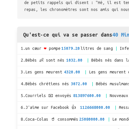
de petits rappels qui disent : "Hé, il est te
repas, les chronomètres sont nos amis qui nou
Qu'est-ce qui va se passer dans
40 Mi
1.un cœur
❤
pompe
15079.20
litres de sang
Inf
2.Bébés 👶 sont nés
1032.00
Bébés nés dans l
3.Les gens meurent
4320.00
Les gens meurent 
4.Bébés chrétiens nés
3072.00
Bébés musulman
5.Courriels 📧 envoyés
813897600.00
Nouveaux
6.J'aime sur Facebook 👍
1126668000.00
Mess
8.Coca-Colas 🥤 consommés
25080000.00
Le mon