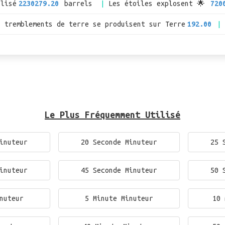
ilisé
2230279.20
barrels
Les étoiles explosent 🌟
720
s tremblements de terre se produisent sur Terre
192.00
Le Plus Fréquemment Utilisé
inuteur
20 Seconde Minuteur
25 
inuteur
45 Seconde Minuteur
50 
nuteur
5 Minute Minuteur
10 