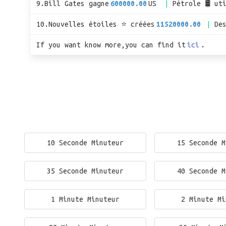
9.Bill Gates gagne
600000.00
US
Pétrole 🛢 ut
10.Nouvelles étoiles ⭐ créées
11520000.00
De
If you want know more,you can find it
ici
.
10 Seconde Minuteur
15 Seconde M
35 Seconde Minuteur
40 Seconde M
1 Minute Minuteur
2 Minute Mi