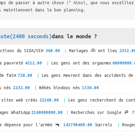
mps de passer à autre chose !" Ainsi, que vous excelliez
s maintiennent dans le bon planning.
nute(2400 seconds)
dans le monde ?
ections du SIDA/VIH
360.00
Mariages 👰 ont lieu
2352.0
a pauvreté
4512.00
Les gens ont des orgasmes
60000000.
de faim
720.00
Les gens meurent dans des accidents de
s nés
2232.00
Bébés hindous nés
1536.00
 sites web créés
22560.00
Les gens recherchent du con
ages WhatsApp
2160000000.00
Recherches sur Google 🔎
7
de dépense pour l'armée 🔫
145790400.00
barrels
Rouge