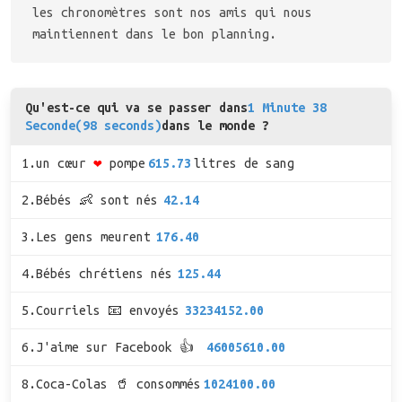
les chronomètres sont nos amis qui nous
maintiennent dans le bon planning.
Qu'est-ce qui va se passer dans
1 Minute 38
Seconde(98 seconds)
dans le monde ?
1.un cœur
❤
pompe
615.73
litres de sang
2.Bébés 👶 sont nés
42.14
3.Les gens meurent
176.40
4.Bébés chrétiens nés
125.44
5.Courriels 📧 envoyés
33234152.00
6.J'aime sur Facebook 👍
46005610.00
8.Coca-Colas 🥤 consommés
1024100.00