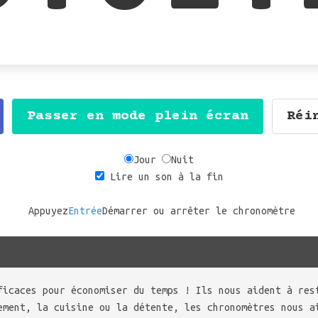
Passer en mode plein écran
Réi
Jour
Nuit
Lire un son à la fin
Appuyez
Entrée
Démarrer ou arrêter le chronomètre
ficaces pour économiser du temps ! Ils nous aident à res
ement, la cuisine ou la détente, les chronomètres nous a