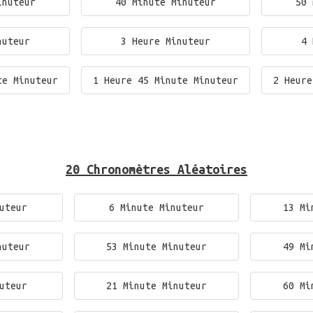
inuteur
40 Minute Minuteur
50 
nuteur
3 Heure Minuteur
4 
te Minuteur
1 Heure 45 Minute Minuteur
2 Heure
20 Chronomètres Aléatoires
uteur
6 Minute Minuteur
13 Mi
nuteur
53 Minute Minuteur
49 Mi
uteur
21 Minute Minuteur
60 Mi