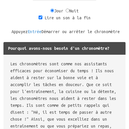
Jour
Nuit
Lire un son à la fin
Appuyez
Entrée
Démarrer ou arrêter le chronomètre
Pourquoi avons-nous besoin d'un chronomètre?
Les chronomètres sont comme nos assistants
efficaces pour économiser du temps ! Ils nous
aident à rester sur la bonne voie et à
accomplir les tâches en douceur. Que ce soit
pour l'entraînement, la cuisine ou la détente,
les chronomètres nous aident à rester dans les
temps. Ils sont comme de petits rappels qui
disent : "Hé, il est temps de passer à autre
chose !" Ainsi, que vous excelliez dans un
entraînement ou que vous prépariez un repas,