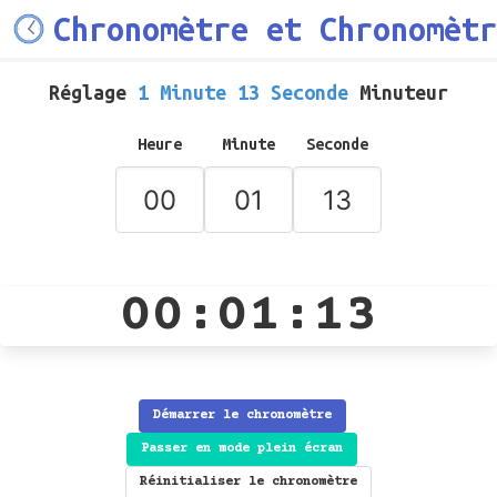
Chronomètre et Chronomètr
Réglage
1 Minute 13 Seconde
Minuteur
Heure
Minute
Seconde
00:01:13
Démarrer le chronomètre
Passer en mode plein écran
Réinitialiser le chronomètre