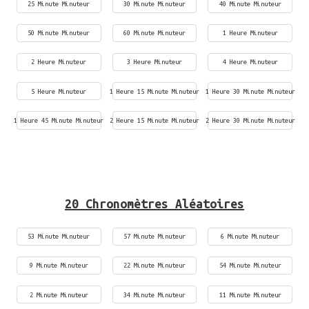
25 Minute Minuteur
30 Minute Minuteur
40 Minute Minuteur
50 Minute Minuteur
60 Minute Minuteur
1 Heure Minuteur
2 Heure Minuteur
3 Heure Minuteur
4 Heure Minuteur
5 Heure Minuteur
1 Heure 15 Minute Minuteur
1 Heure 30 Minute Minuteur
1 Heure 45 Minute Minuteur
2 Heure 15 Minute Minuteur
2 Heure 30 Minute Minuteur
20 Chronomètres Aléatoires
53 Minute Minuteur
57 Minute Minuteur
6 Minute Minuteur
9 Minute Minuteur
22 Minute Minuteur
54 Minute Minuteur
2 Minute Minuteur
34 Minute Minuteur
11 Minute Minuteur