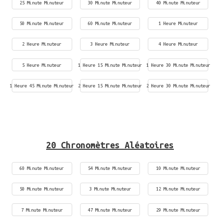
25 Minute Minuteur
30 Minute Minuteur
40 Minute Minuteur
50 Minute Minuteur
60 Minute Minuteur
1 Heure Minuteur
2 Heure Minuteur
3 Heure Minuteur
4 Heure Minuteur
5 Heure Minuteur
1 Heure 15 Minute Minuteur
1 Heure 30 Minute Minuteur
1 Heure 45 Minute Minuteur
2 Heure 15 Minute Minuteur
2 Heure 30 Minute Minuteur
20 Chronomètres Aléatoires
60 Minute Minuteur
54 Minute Minuteur
10 Minute Minuteur
50 Minute Minuteur
3 Minute Minuteur
12 Minute Minuteur
7 Minute Minuteur
47 Minute Minuteur
29 Minute Minuteur