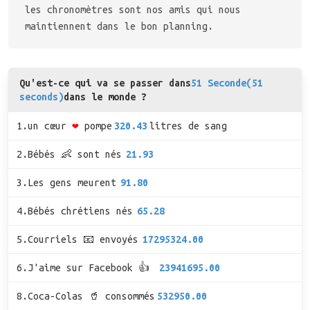
les chronomètres sont nos amis qui nous
maintiennent dans le bon planning.
Qu'est-ce qui va se passer dans
51 Seconde(51
seconds)
dans le monde ?
1.un cœur
❤
pompe
320.43
litres de sang
2.Bébés 👶 sont nés
21.93
3.Les gens meurent
91.80
4.Bébés chrétiens nés
65.28
5.Courriels 📧 envoyés
17295324.00
6.J'aime sur Facebook 👍
23941695.00
8.Coca-Colas 🥤 consommés
532950.00