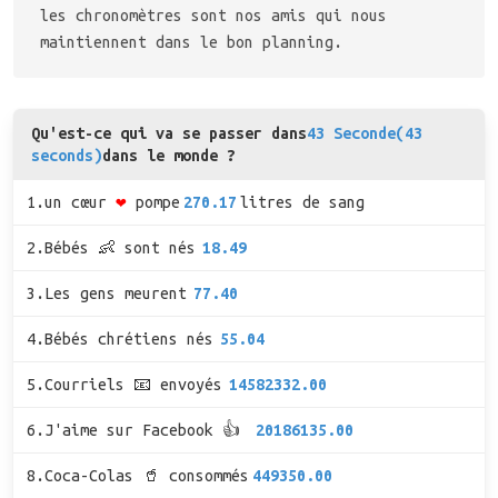
les chronomètres sont nos amis qui nous
maintiennent dans le bon planning.
Qu'est-ce qui va se passer dans
43 Seconde(43
seconds)
dans le monde ?
1.un cœur
❤
pompe
270.17
litres de sang
2.Bébés 👶 sont nés
18.49
3.Les gens meurent
77.40
4.Bébés chrétiens nés
55.04
5.Courriels 📧 envoyés
14582332.00
6.J'aime sur Facebook 👍
20186135.00
8.Coca-Colas 🥤 consommés
449350.00