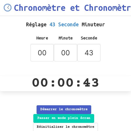
Chronomètre et Chronomètr
Réglage
43 Seconde
Minuteur
Heure
Minute
Seconde
00:00:43
Démarrer le chronomètre
Passer en mode plein écran
Réinitialiser le chronomètre