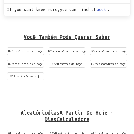
If you want know more,you can find it
aqui
.
Você Também Pode Querer Saber
822diasA partir de hoje
822semanasA partir de hoje
822mesesA partir de hoje
822anosA partir de hoje
822diasAtrás de hoje
822semanasAtrás de hoje
822anosAtrás de hoje
AleatóriodiasA Partir De Hoje -
DiasCalculadora
811diasA partir de hoje
225diasA partir de hoje
492diasA partir de hoje