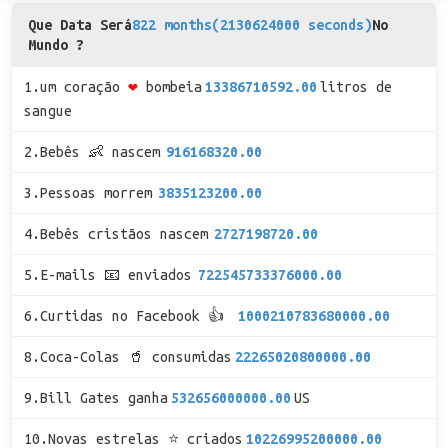
Que Data Será
822 months(2130624000 seconds)
No
Mundo ?
1.um coração
❤
bombeia
13386710592.00
litros de
sangue
2.Bebês 👶 nascem
916168320.00
3.Pessoas morrem
3835123200.00
4.Bebês cristãos nascem
2727198720.00
5.E-mails 📧 enviados
722545733376000.00
6.Curtidas no Facebook 👍
1000210783680000.00
8.Coca-Colas 🥤 consumidas
22265020800000.00
9.Bill Gates ganha
532656000000.00
US
10.Novas estrelas ⭐ criados
10226995200000.00