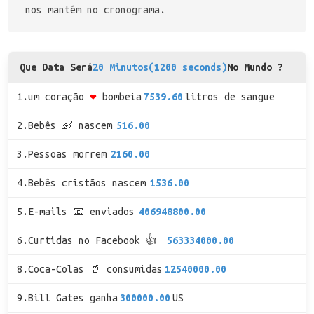
nos mantêm no cronograma.
Que Data Será
20 Minutos(1200 seconds)
No Mundo ?
1.um coração
❤
bombeia
7539.60
litros de sangue
2.Bebês 👶 nascem
516.00
3.Pessoas morrem
2160.00
4.Bebês cristãos nascem
1536.00
5.E-mails 📧 enviados
406948800.00
6.Curtidas no Facebook 👍
563334000.00
8.Coca-Colas 🥤 consumidas
12540000.00
9.Bill Gates ganha
300000.00
US