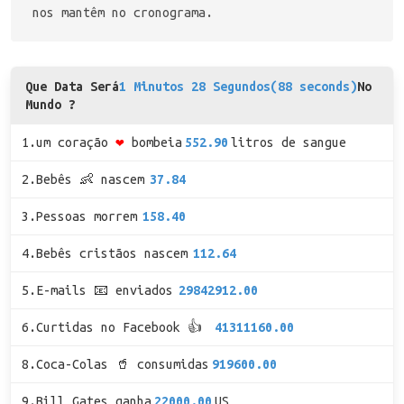
nos mantêm no cronograma.
Que Data Será
1 Minutos 28 Segundos(88 seconds)
No
Mundo ?
1.um coração
❤
bombeia
552.90
litros de sangue
2.Bebês 👶 nascem
37.84
3.Pessoas morrem
158.40
4.Bebês cristãos nascem
112.64
5.E-mails 📧 enviados
29842912.00
6.Curtidas no Facebook 👍
41311160.00
8.Coca-Colas 🥤 consumidas
919600.00
9.Bill Gates ganha
22000.00
US