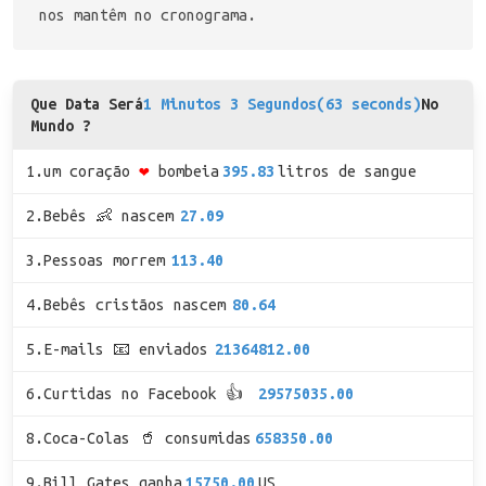
nos mantêm no cronograma.
Que Data Será
1 Minutos 3 Segundos(63 seconds)
No
Mundo ?
1.um coração
❤
bombeia
395.83
litros de sangue
2.Bebês 👶 nascem
27.09
3.Pessoas morrem
113.40
4.Bebês cristãos nascem
80.64
5.E-mails 📧 enviados
21364812.00
6.Curtidas no Facebook 👍
29575035.00
8.Coca-Colas 🥤 consumidas
658350.00
9.Bill Gates ganha
15750.00
US