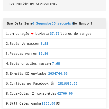
nos mantêm no cronograma.
Que Data Será
6 Segundos(6 seconds)
No Mundo ?
1.um coração
❤
bombeia
37.70
litros de sangue
2.Bebês 👶 nascem
2.58
3.Pessoas morrem
10.80
4.Bebês cristãos nascem
7.68
5.E-mails 📧 enviados
2034744.00
6.Curtidas no Facebook 👍
2816670.00
8.Coca-Colas 🥤 consumidas
62700.00
9.Bill Gates ganha
1500.00
US