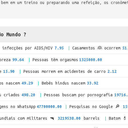
 bem em um treino ou preparando uma refeição, os cronôme
No Mundo ?
infecções por AIDS/HIV
7.95
Casamentos 👰 ocorrem
51
breza
99.64
Pessoas têm orgasmos
1325000.00
e
15.90
Pessoas morrem em acidentes de carro
2.12
os nascem
49.29
Bebês hindus nascem
33.92
s criados
498.20
Pessoas buscam por pornografia
19716.
gens no WhatsApp
47700000.00
Pesquisas no Google 🔎
15
mundiais com militares 🔫
3219538.00
barrels
Batom 💄