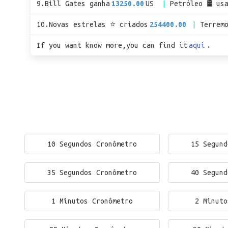
9.Bill Gates ganha
13250.00
US
Petróleo 🛢 us
10.Novas estrelas ⭐ criados
254400.00
Terrem
If you want know more,you can find it
aqui
.
10 Segundos Cronômetro
15 Segund
35 Segundos Cronômetro
40 Segund
1 Minutos Cronômetro
2 Minuto