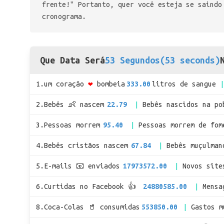
frente!" Portanto, quer você esteja se saindo
cronograma.
Que Data Será
53 Segundos(53 seconds)
1.um coração
❤
bombeia
333.00
litros de sangue
2.Bebês 👶 nascem
22.79
Bebês nascidos na po
3.Pessoas morrem
95.40
Pessoas morrem de fom
4.Bebês cristãos nascem
67.84
Bebês muçulman
5.E-mails 📧 enviados
17973572.00
Novos site
6.Curtidas no Facebook 👍
24880585.00
Mensa
8.Coca-Colas 🥤 consumidas
553850.00
Gastos 