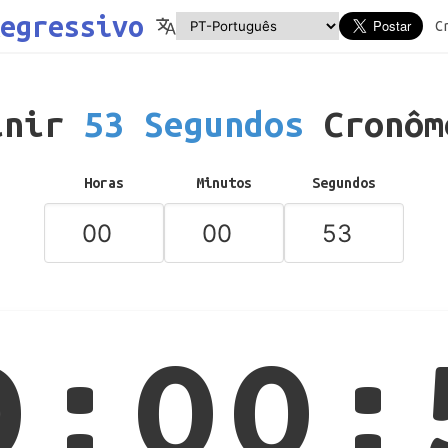
egressivo
C
inir
53 Segundos
Cronôm
Horas
Minutos
Segundos
0:00: