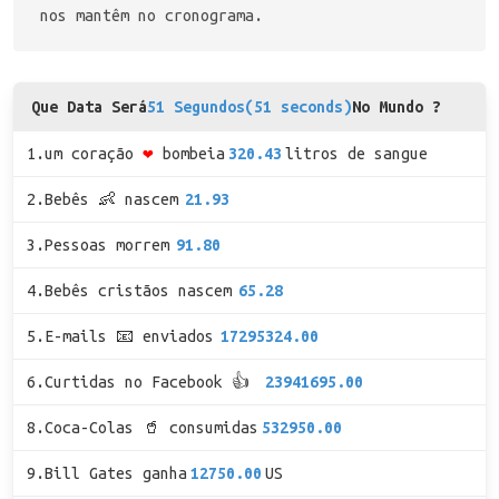
nos mantêm no cronograma.
Que Data Será
51 Segundos(51 seconds)
No Mundo ?
1.um coração
❤
bombeia
320.43
litros de sangue
2.Bebês 👶 nascem
21.93
3.Pessoas morrem
91.80
4.Bebês cristãos nascem
65.28
5.E-mails 📧 enviados
17295324.00
6.Curtidas no Facebook 👍
23941695.00
8.Coca-Colas 🥤 consumidas
532950.00
9.Bill Gates ganha
12750.00
US