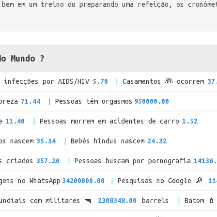
 bem em um treino ou preparando uma refeição, os cronôme
No Mundo ?
infecções por AIDS/HIV
5.70
Casamentos 👰 ocorrem
37
breza
71.44
Pessoas têm orgasmos
950000.00
e
11.40
Pessoas morrem em acidentes de carro
1.52
os nascem
35.34
Bebês hindus nascem
24.32
s criados
357.20
Pessoas buscam por pornografia
14136.
gens no WhatsApp
34200000.00
Pesquisas no Google 🔎
11
mundiais com militares 🔫
2308348.00
barrels
Batom 💄