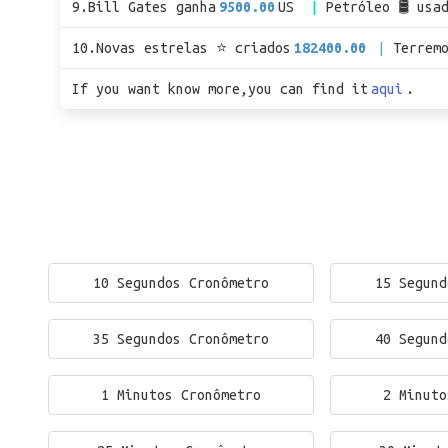
9.Bill Gates ganha
9500.00
US
Petróleo 🛢 usa
10.Novas estrelas ⭐ criados
182400.00
Terrem
If you want know more,you can find it
aqui
.
10 Segundos Cronômetro
15 Segund
35 Segundos Cronômetro
40 Segund
1 Minutos Cronômetro
2 Minuto