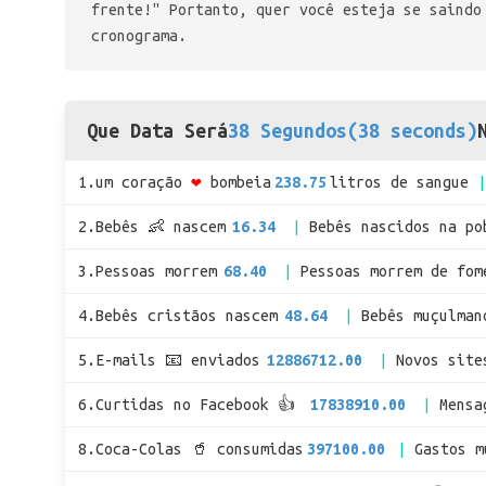
frente!" Portanto, quer você esteja se saindo
cronograma.
Que Data Será
38 Segundos(38 seconds)
1.um coração
❤
bombeia
238.75
litros de sangue
2.Bebês 👶 nascem
16.34
Bebês nascidos na po
3.Pessoas morrem
68.40
Pessoas morrem de fom
4.Bebês cristãos nascem
48.64
Bebês muçulman
5.E-mails 📧 enviados
12886712.00
Novos site
6.Curtidas no Facebook 👍
17838910.00
Mensa
8.Coca-Colas 🥤 consumidas
397100.00
Gastos 