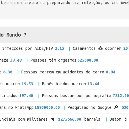
 bem em um treino ou preparando uma refeição, os cronôme
No Mundo ?
infecções por AIDS/HIV
3.15
Casamentos 👰 ocorrem
20
reza
39.48
Pessoas têm orgasmos
525000.00
e
6.30
Pessoas morrem em acidentes de carro
0.84
os nascem
19.53
Bebês hindus nascem
13.44
 criados
197.40
Pessoas buscam por pornografia
7812.00
ens no WhatsApp
18900000.00
Pesquisas no Google 🔎
630
mundiais com militares 🔫
1275666.00
barrels
Batom 💄