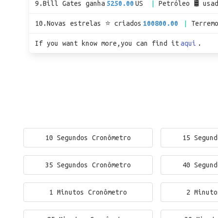
9.Bill Gates ganha
5250.00
US
Petróleo 🛢 usa
10.Novas estrelas ⭐ criados
100800.00
Terrem
If you want know more,you can find it
aqui
.
10 Segundos Cronômetro
15 Segund
35 Segundos Cronômetro
40 Segund
1 Minutos Cronômetro
2 Minuto