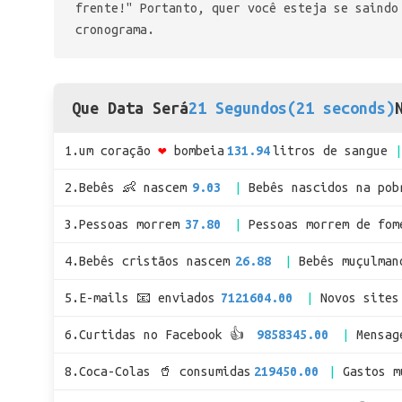
frente!" Portanto, quer você esteja se saindo
cronograma.
Que Data Será
21 Segundos(21 seconds)
1.um coração
❤
bombeia
131.94
litros de sangue
2.Bebês 👶 nascem
9.03
Bebês nascidos na pob
3.Pessoas morrem
37.80
Pessoas morrem de fom
4.Bebês cristãos nascem
26.88
Bebês muçulman
5.E-mails 📧 enviados
7121604.00
Novos sites
6.Curtidas no Facebook 👍
9858345.00
Mensag
8.Coca-Colas 🥤 consumidas
219450.00
Gastos 