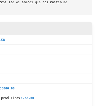
tros são os amigos que nos mantêm no
.58
00000.00
 produzidos
1260.00