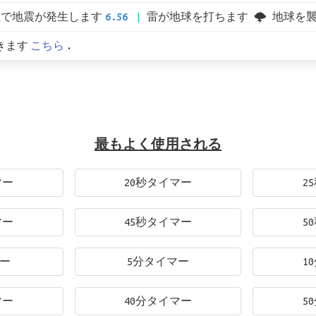
上で地震が発生します
6.56
雷が地球を打ちます 🌩 地球を
きます
こちら
.
最もよく使用される
マー
20秒タイマー
2
マー
45秒タイマー
5
マー
5分タイマー
1
マー
40分タイマー
5