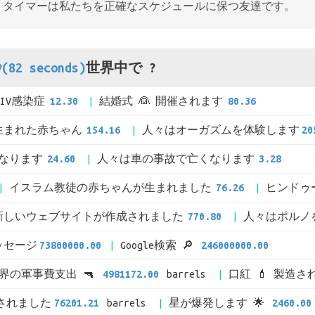
、タイマーは私たちを正確なスケジュールに保つ友達です。
(82 seconds)
世界中で ?
HIV感染症
12.30
結婚式 👰 開催されます
80.36
生まれた赤ちゃん
154.16
人々はオーガズムを体験します
20
なります
24.60
人々は車の事故で亡くなります
3.28
イスラム教徒の赤ちゃんが生まれました
76.26
ヒンドゥ
新しいウェブサイトが作成されました
770.80
人々はポルノ
メッセージ
73800000.00
Google検索 🔎
246000000.00
界の軍事費支出 🔫
4981172.00
barrels
口紅 💄 製造さ
用されました
76201.21
barrels
星が爆発します 🌟
2460.00