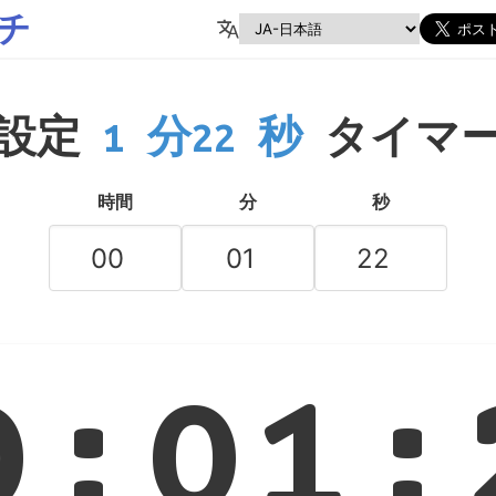
チ
設定
1 分22 秒
タイマ
時間
分
秒
0:01: