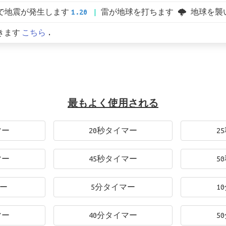
で地震が発生します
1.20
雷が地球を打ちます 🌩 地球を襲
きます
こちら
.
最もよく使用される
マー
20秒タイマー
2
マー
45秒タイマー
5
マー
5分タイマー
1
マー
40分タイマー
5