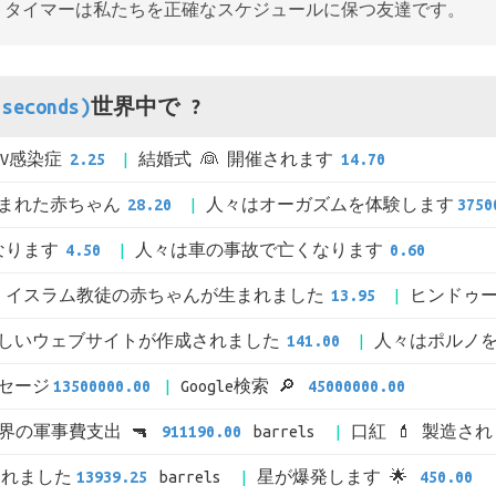
、タイマーは私たちを正確なスケジュールに保つ友達です。
seconds)
世界中で ?
IV感染症
2.25
結婚式 👰 開催されます
14.70
まれた赤ちゃん
28.20
人々はオーガズムを体験します
3750
なります
4.50
人々は車の事故で亡くなります
0.60
イスラム教徒の赤ちゃんが生まれました
13.95
ヒンドゥ
しいウェブサイトが作成されました
141.00
人々はポルノ
メッセージ
13500000.00
Google検索 🔎
45000000.00
界の軍事費支出 🔫
911190.00
barrels
口紅 💄 製造さ
されました
13939.25
barrels
星が爆発します 🌟
450.00