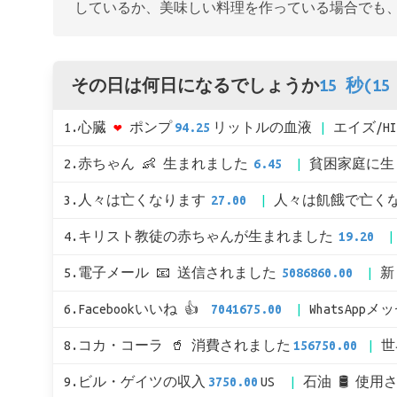
しているか、美味しい料理を作っている場合でも
その日は何日になるでしょうか
15 秒(15 
1.心臓
❤
ポンプ
94.25
リットルの血液
エイズ/H
2.赤ちゃん 👶 生まれました
6.45
貧困家庭に生
3.人々は亡くなります
27.00
人々は飢餓で亡く
4.キリスト教徒の赤ちゃんが生まれました
19.20
5.電子メール 📧 送信されました
5086860.00
新
6.Facebookいいね 👍
7041675.00
WhatsApp
8.コカ・コーラ 🥤 消費されました
156750.00
世
9.ビル・ゲイツの収入
3750.00
US
石油 🛢 使用