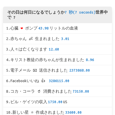
その日は何日になるでしょうか
7 秒(7 seconds)
世界中
で ?
1.心臓
❤
ポンプ
43.98
リットルの血液
2.赤ちゃん 👶 生まれました
3.01
3.人々は亡くなります
12.60
4.キリスト教徒の赤ちゃんが生まれました
8.96
5.電子メール 📧 送信されました
2373868.00
6.Facebookいいね 👍
3286115.00
8.コカ・コーラ 🥤 消費されました
73150.00
9.ビル・ゲイツの収入
1750.00
US
10.新しい星 ⭐ 作成されました
33600.00