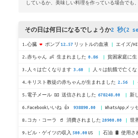
しているか、美味しい料理を作っている場合でも
その日は何日になるでしょうか
2 秒(2 se
1.心臓
❤
ポンプ
12.57
リットルの血液
エイズ/H
2.赤ちゃん 👶 生まれました
0.86
貧困家庭に生
3.人々は亡くなります
3.60
人々は飢餓で亡くな
4.キリスト教徒の赤ちゃんが生まれました
2.56
5.電子メール 📧 送信されました
678248.00
新
6.Facebookいいね 👍
938890.00
WhatsAppメ
8.コカ・コーラ 🥤 消費されました
20900.00
世
9.ビル・ゲイツの収入
500.00
US
石油 🛢 使用