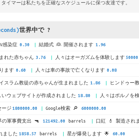
、タイマーは私たちを正確なスケジュールに保つ友達です。
conds)
世界中で ?
IV感染症
0.30
結婚式 👰 開催されます
1.96
まれた赤ちゃん
3.76
人々はオーガズムを体験します
50000
ります
0.60
人々は車の事故で亡くなります
0.08
イスラム教徒の赤ちゃんが生まれました
1.86
ヒンドゥー
しいウェブサイトが作成されました
18.80
人々はポルノを
ッセージ
1800000.00
Google検索 🔎
6000000.00
界の軍事費支出 🔫
121492.00
barrels
口紅 💄 製造され
されました
1858.57
barrels
星が爆発します 🌟
60.00