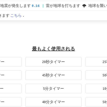
で地震が発生します
0.16
雷が地球を打ちます 🌩 地球を襲
きます
こちら
.
最もよく使用される
マー
20秒タイマー
2
マー
45秒タイマー
5
マー
5分タイマー
1
マー
40分タイマー
5