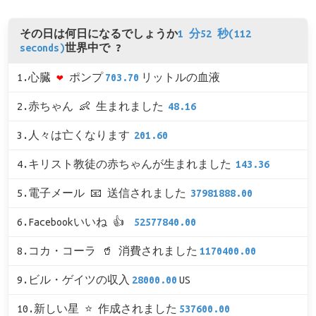
その日は何日になるでしょうか
1 分52 秒(112
seconds)
世界中で ?
1.心臓
❤
ポンプ
703.70
リットルの血液
2.赤ちゃん 👶 生まれました
48.16
3.人々は亡くなります
201.60
4.キリスト教徒の赤ちゃんが生まれました
143.36
5.電子メール 📧 送信されました
37981888.00
6.Facebookいいね 👍
52577840.00
8.コカ・コーラ 🥤 消費されました
1170400.00
9.ビル・ゲイツの収入
28000.00
US
10.新しい星 ⭐ 作成されました
537600.00