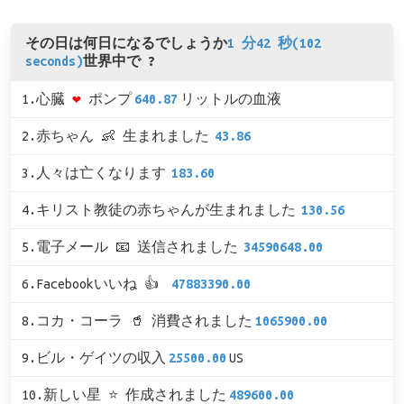
その日は何日になるでしょうか
1 分42 秒(102
seconds)
世界中で ?
1.心臓
❤
ポンプ
640.87
リットルの血液
2.赤ちゃん 👶 生まれました
43.86
3.人々は亡くなります
183.60
4.キリスト教徒の赤ちゃんが生まれました
130.56
5.電子メール 📧 送信されました
34590648.00
6.Facebookいいね 👍
47883390.00
8.コカ・コーラ 🥤 消費されました
1065900.00
9.ビル・ゲイツの収入
25500.00
US
10.新しい星 ⭐ 作成されました
489600.00