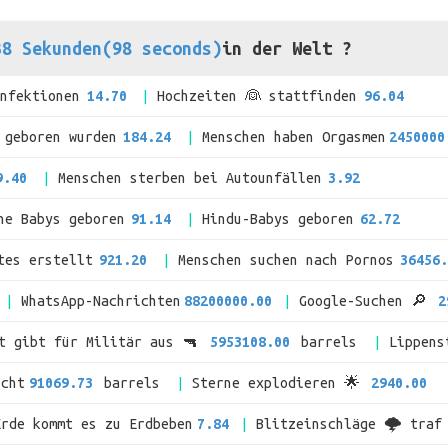
38 Sekunden(98 seconds)
in der Welt ?
Infektionen
14.70
Hochzeiten 👰 stattfinden
96.04
 geboren wurden
184.24
Menschen haben Orgasmen
2450000
9.40
Menschen sterben bei Autounfällen
3.92
he Babys geboren
91.14
Hindu-Babys geboren
62.72
tes erstellt
921.20
Menschen suchen nach Pornos
36456.
WhatsApp-Nachrichten
88200000.00
Google-Suchen 🔎
2
lt gibt für Militär aus 🔫
5953108.00
barrels
Lippens
ucht
91069.73
barrels
Sterne explodieren 🌟
2940.00
Erde kommt es zu Erdbeben
7.84
Blitzeinschläge 🌩 traf