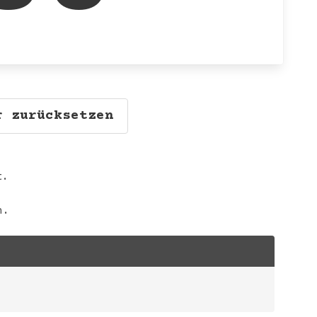
r zurücksetzen
t.
n.