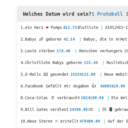
Welches Datum wird sein?
1 Protokoll 
1.ein Herz
❤
Pumps
615.73
Blutliste
AIDS/HIV-
2.Babys 👶 geboren
42.14
Babys, die in Armut
3.Leute sterben
176.40
Menschen verhungern
2
4.Christliche Babys geboren
125.44
Muslimisc
5.E-Mails 📧 gesendet
33234152.00
Neue Websi
6.Facebook Gefällt mir Angaben 👍
46005610.00
8.Coca-Colas 🥤 verbraucht
1024100.00
Die We
9.Bill Gates verdient
24500.00
US
Öl 🛢 gebra
10.Neue Sterne ⭐ erstellt
470400.00
Auf der 