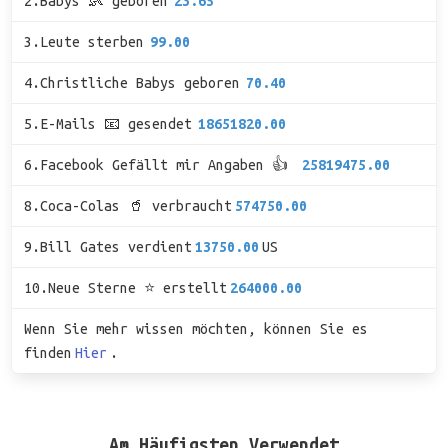
2.Babys 👶 geboren
23.65
3.Leute sterben
99.00
4.Christliche Babys geboren
70.40
5.E-Mails 📧 gesendet
18651820.00
6.Facebook Gefällt mir Angaben 👍
25819475.00
8.Coca-Colas 🥤 verbraucht
574750.00
9.Bill Gates verdient
13750.00
US
10.Neue Sterne ⭐ erstellt
264000.00
Wenn Sie mehr wissen möchten, können Sie es
finden
Hier
.
Am Häufigsten Verwendet