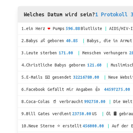
Welches Datum wird sein?
1 Protokoll 
1.ein Herz
❤
Pumps
596.88
Blutliste
AIDS/HIV-
2.Babys 👶 geboren
40.85
Babys, die in Armut
3.Leute sterben
171.00
Menschen verhungern
2
4.Christliche Babys geboren
121.60
Muslimisc
5.E-Mails 📧 gesendet
32216780.00
Neue Websi
6.Facebook Gefällt mir Angaben 👍
44597275.00
8.Coca-Colas 🥤 verbraucht
992750.00
Die Wel
9.Bill Gates verdient
23750.00
US
Öl 🛢 gebra
10.Neue Sterne ⭐ erstellt
456000.00
Auf der 