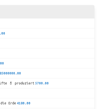
.00
00
85000000.00
ifte 💄 produziert
5700.00
 die Erde
4180.00