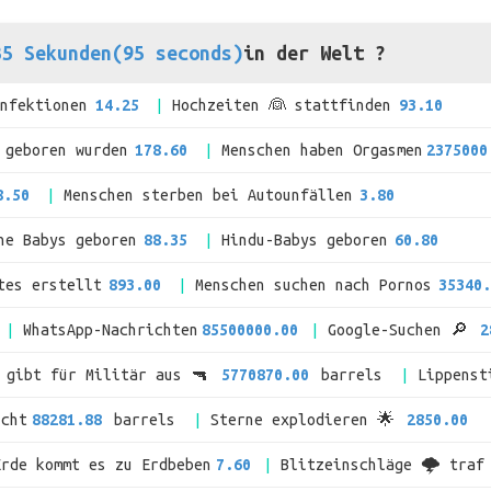
35 Sekunden(95 seconds)
in der Welt ?
Infektionen
14.25
Hochzeiten 👰 stattfinden
93.10
 geboren wurden
178.60
Menschen haben Orgasmen
2375000
8.50
Menschen sterben bei Autounfällen
3.80
he Babys geboren
88.35
Hindu-Babys geboren
60.80
tes erstellt
893.00
Menschen suchen nach Pornos
35340.
WhatsApp-Nachrichten
85500000.00
Google-Suchen 🔎
2
t gibt für Militär aus 🔫
5770870.00
barrels
Lippenst
ucht
88281.88
barrels
Sterne explodieren 🌟
2850.00
Erde kommt es zu Erdbeben
7.60
Blitzeinschläge 🌩 traf