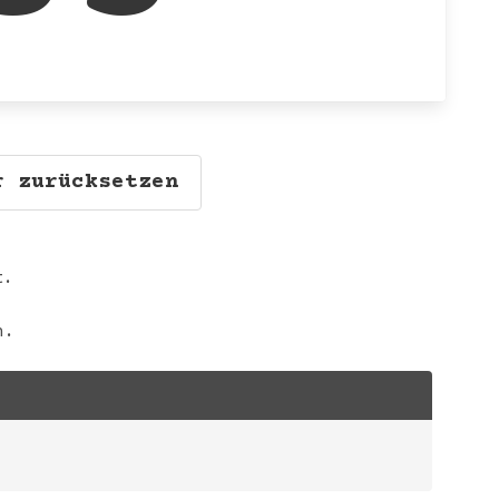
r zurücksetzen
t.
n.