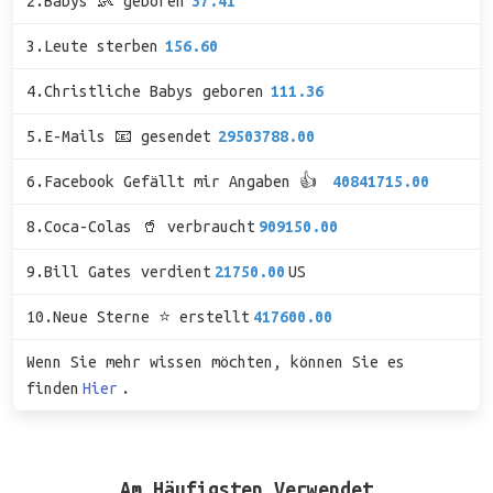
2.Babys 👶 geboren
37.41
3.Leute sterben
156.60
4.Christliche Babys geboren
111.36
5.E-Mails 📧 gesendet
29503788.00
6.Facebook Gefällt mir Angaben 👍
40841715.00
8.Coca-Colas 🥤 verbraucht
909150.00
9.Bill Gates verdient
21750.00
US
10.Neue Sterne ⭐ erstellt
417600.00
Wenn Sie mehr wissen möchten, können Sie es
finden
Hier
.
Am Häufigsten Verwendet