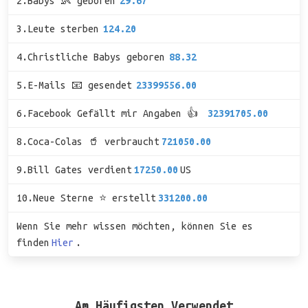
2.Babys 👶 geboren
29.67
3.Leute sterben
124.20
4.Christliche Babys geboren
88.32
5.E-Mails 📧 gesendet
23399556.00
6.Facebook Gefällt mir Angaben 👍
32391705.00
8.Coca-Colas 🥤 verbraucht
721050.00
9.Bill Gates verdient
17250.00
US
10.Neue Sterne ⭐ erstellt
331200.00
Wenn Sie mehr wissen möchten, können Sie es
finden
Hier
.
Am Häufigsten Verwendet