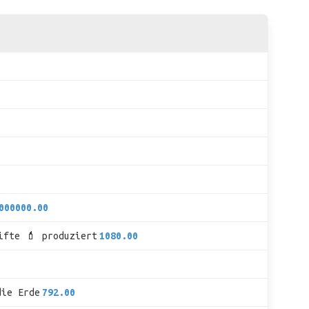
000000.00
ifte 💄 produziert
1080.00
die Erde
792.00