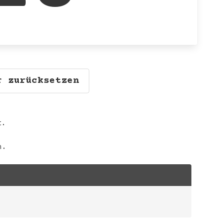
r zurücksetzen
t.
n.