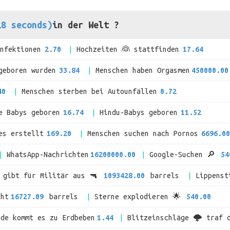
18 seconds)
in der Welt ?
Infektionen
2.70
Hochzeiten 👰 stattfinden
17.64
geboren wurden
33.84
Menschen haben Orgasmen
450000.00
40
Menschen sterben bei Autounfällen
0.72
e Babys geboren
16.74
Hindu-Babys geboren
11.52
es erstellt
169.20
Menschen suchen nach Pornos
6696.00
WhatsApp-Nachrichten
16200000.00
Google-Suchen 🔎
54
t gibt für Militär aus 🔫
1093428.00
barrels
Lippenst
cht
16727.09
barrels
Sterne explodieren 🌟
540.00
rde kommt es zu Erdbeben
1.44
Blitzeinschläge 🌩 traf 