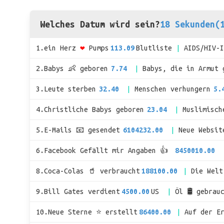
Welches Datum wird sein?
18 Sekunden(
1.ein Herz
❤
Pumps
113.09
Blutliste
AIDS/HIV-
2.Babys 👶 geboren
7.74
Babys, die in Armut 
3.Leute sterben
32.40
Menschen verhungern
5.
4.Christliche Babys geboren
23.04
Muslimisch
5.E-Mails 📧 gesendet
6104232.00
Neue Websit
6.Facebook Gefällt mir Angaben 👍
8450010.00
8.Coca-Colas 🥤 verbraucht
188100.00
Die Wel
9.Bill Gates verdient
4500.00
US
Öl 🛢 gebrau
10.Neue Sterne ⭐ erstellt
86400.00
Auf der E