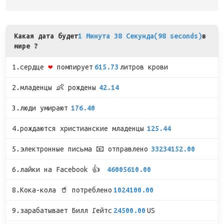
Какая дата будет
1 Минута 38 Секунда(98 seconds)
в
мире ?
1.сердце
❤
помпирует
615.73
литров крови
2.младенцы 👶 рождены
42.14
3.люди умирают
176.40
4.рождаются христианские младенцы
125.44
5.электронные письма 📧 отправлено
33234152.00
6.лайки на Facebook 👍
46005610.00
8.Кока-кола 🥤 потреблено
1024100.00
9.зарабатывает Билл Гейтс
24500.00
US