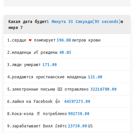
Какая дата будет
1 Минута 35 Секунда(95 seconds)
в
мире ?
1.сердце
❤
помпирует
596.88
литров крови
2.младенцы 👶 рождены
40.85
3.люди умирают
171.00
4.рождаются христианские младенцы
121.60
5.электронные письма 📧 отправлено
32216780.00
6.лайки на Facebook 👍
44597275.00
8.Кока-кола 🥤 потреблено
992750.00
9.зарабатывает Билл Гейтс
23750.00
US