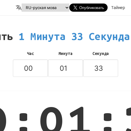
Таймер
ить
1 Минута 33 Секунд
Час
Минута
Секунда
0:01: