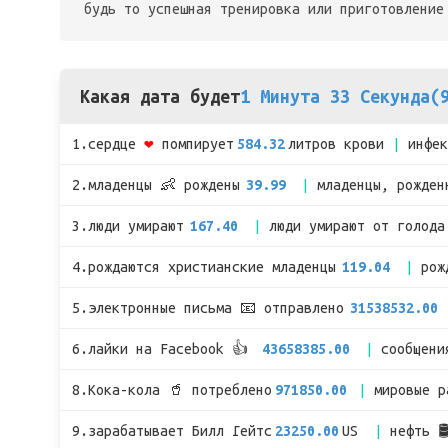
будь то успешная тренировка или приготовление
Какая дата будет
1 Минута 33 Секунда(
1.сердце
❤
помпирует
584.32
литров крови
инфе
2.младенцы 👶 рождены
39.99
младенцы, рожден
3.люди умирают
167.40
люди умирают от голода
4.рождаются христианские младенцы
119.04
рож
5.электронные письма 📧 отправлено
31538532.00
6.лайки на Facebook 👍
43658385.00
сообщени
8.Кока-кола 🥤 потреблено
971850.00
мировые 
9.зарабатывает Билл Гейтс
23250.00
US
нефть 