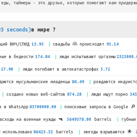
 еды, таймеры - это друзья, которые помогают нам придерж
93 seconds)
в мире ?
кций ВИЧ/СПИД
13.95
свадьбы 👰 происходят
91.14
ные в бедности
174.84
люди испытывают оргазмы
2325000.
27.90
люди погибают в автокатастрофах
3.72
даются мусульманские младенцы
86.49
рождаются индуист
создано новых веб-сайтов
874.20
люди ищут порно
345
я в WhatsApp
83700000.00
поисковые запросы в Google 
расходы на военные нужды 🔫
5649378.00
barrels
губные
 использовано
86423.32
barrels
звезды взрываются 🌟