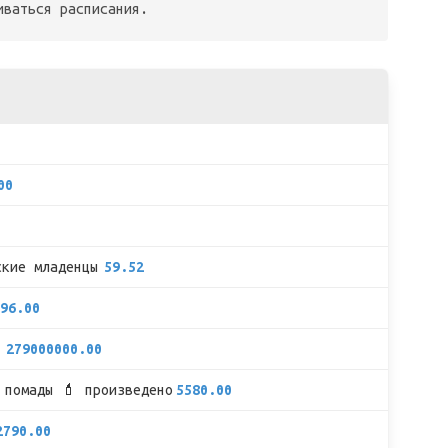
иваться расписания.
00
ские младенцы
59.52
96.00

279000000.00
 помады 💄 произведено
5580.00
2790.00