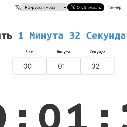
Таймер
ить
1 Минута 32 Секунд
Час
Минута
Секунда
0:01: