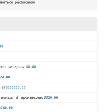
иваться расписания.
00
ские младенцы
58.88
24.00

276000000.00
 помады 💄 произведено
5520.00
2760.00