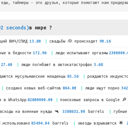
 еды, таймеры - это друзья, которые помогают нам придерж
92 seconds)
в мире ?
кций ВИЧ/СПИД
13.80
свадьбы 👰 происходят
90.16
ные в бедности
172.96
люди испытывают оргазмы
2300000.
27.60
люди погибают в автокатастрофах
3.68
даются мусульманские младенцы
85.56
рождаются индуист
создано новых веб-сайтов
864.80
люди ищут порно
342
я в WhatsApp
82800000.00
поисковые запросы в Google 
расходы на военные нужды 🔫
5588632.00
barrels
губные
 использовано
85494.04
barrels
звезды взрываются 🌟