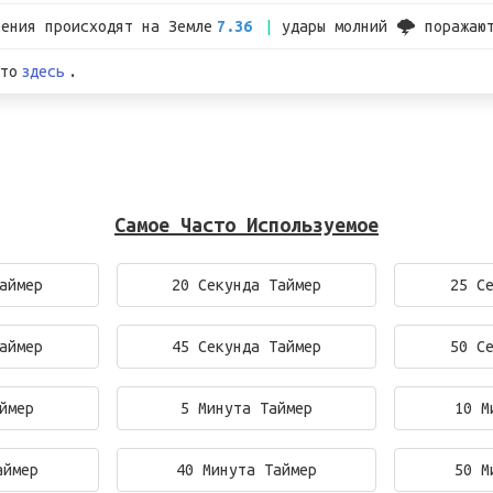
сения происходят на Земле
7.36
удары молний 🌩 поражаю
то
здесь
.
Самое Часто Используемое
аймер
20 Секунда Таймер
25 С
аймер
45 Секунда Таймер
50 С
ймер
5 Минута Таймер
10 М
аймер
40 Минута Таймер
50 М