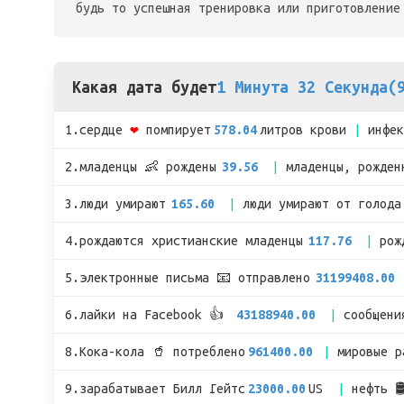
будь то успешная тренировка или приготовление
Какая дата будет
1 Минута 32 Секунда(
1.сердце
❤
помпирует
578.04
литров крови
инфе
2.младенцы 👶 рождены
39.56
младенцы, рожден
3.люди умирают
165.60
люди умирают от голода
4.рождаются христианские младенцы
117.76
рож
5.электронные письма 📧 отправлено
31199408.00
6.лайки на Facebook 👍
43188940.00
сообщени
8.Кока-кола 🥤 потреблено
961400.00
мировые 
9.зарабатывает Билл Гейтс
23000.00
US
нефть 