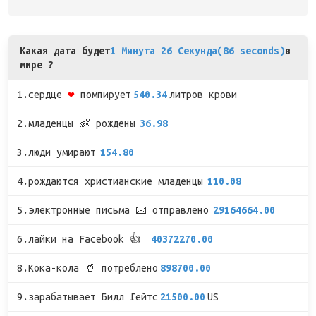
Какая дата будет
1 Минута 26 Секунда(86 seconds)
в
мире ?
1.сердце
❤
помпирует
540.34
литров крови
2.младенцы 👶 рождены
36.98
3.люди умирают
154.80
4.рождаются христианские младенцы
110.08
5.электронные письма 📧 отправлено
29164664.00
6.лайки на Facebook 👍
40372270.00
8.Кока-кола 🥤 потреблено
898700.00
9.зарабатывает Билл Гейтс
21500.00
US