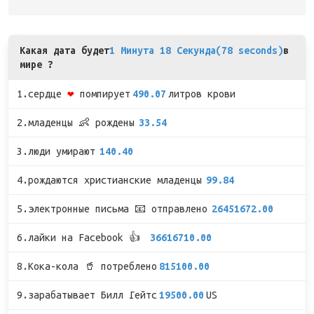
Какая дата будет
1 Минута 18 Секунда(78 seconds)
в
мире ?
1.сердце
❤
помпирует
490.07
литров крови
2.младенцы 👶 рождены
33.54
3.люди умирают
140.40
4.рождаются христианские младенцы
99.84
5.электронные письма 📧 отправлено
26451672.00
6.лайки на Facebook 👍
36616710.00
8.Кока-кола 🥤 потреблено
815100.00
9.зарабатывает Билл Гейтс
19500.00
US