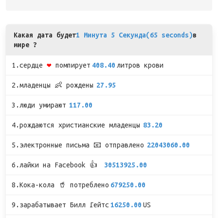
Какая дата будет
1 Минута 5 Секунда(65 seconds)
в
мире ?
1.сердце
❤
помпирует
408.40
литров крови
2.младенцы 👶 рождены
27.95
3.люди умирают
117.00
4.рождаются христианские младенцы
83.20
5.электронные письма 📧 отправлено
22043060.00
6.лайки на Facebook 👍
30513925.00
8.Кока-кола 🥤 потреблено
679250.00
9.зарабатывает Билл Гейтс
16250.00
US