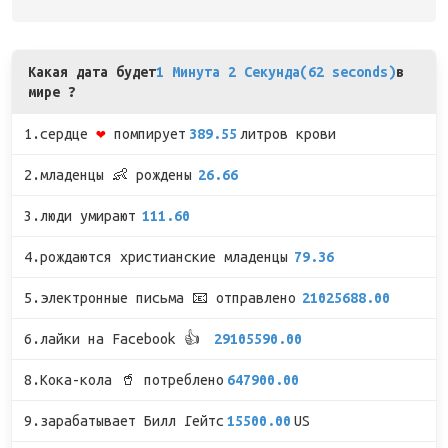
Какая дата будет
1 Минута 2 Секунда(62 seconds)
в
мире ?
1.сердце
❤
помпирует
389.55
литров крови
2.младенцы 👶 рождены
26.66
3.люди умирают
111.60
4.рождаются христианские младенцы
79.36
5.электронные письма 📧 отправлено
21025688.00
6.лайки на Facebook 👍
29105590.00
8.Кока-кола 🥤 потреблено
647900.00
9.зарабатывает Билл Гейтс
15500.00
US