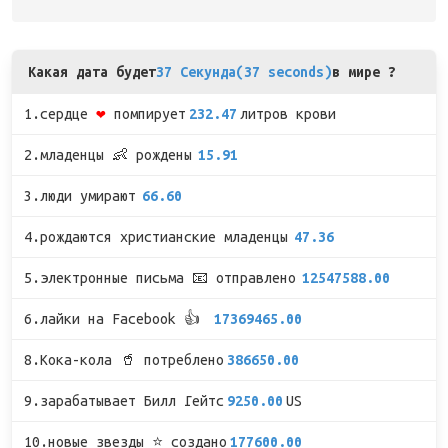
Какая дата будет
37 Секунда(37 seconds)
в мире ?
1.сердце
❤
помпирует
232.47
литров крови
2.младенцы 👶 рождены
15.91
3.люди умирают
66.60
4.рождаются христианские младенцы
47.36
5.электронные письма 📧 отправлено
12547588.00
6.лайки на Facebook 👍
17369465.00
8.Кока-кола 🥤 потреблено
386650.00
9.зарабатывает Билл Гейтс
9250.00
US
10.новые звезды ⭐ создано
177600.00