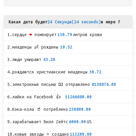
Какая дата будет
24 Секунда(24 seconds)
в мире ?
1.сердце
❤
помпирует
150.79
литров крови
2.младенцы 👶 рождены
10.32
3.люди умирают
43.20
4.рождаются христианские младенцы
30.72
5.электронные письма 📧 отправлено
8138976.00
6.лайки на Facebook 👍
11266680.00
8.Кока-кола 🥤 потреблено
250800.00
9.зарабатывает Билл Гейтс
6000.00
US
10.новые звезды ⭐ создано
115200.00